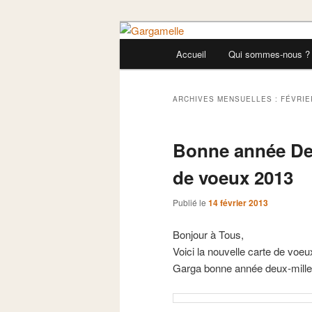
Aller
Aller
Ravie vos papilles !!
au
au
Menu
Accueil
Qui sommes-nous ?
contenu
contenu
principal
Gargamelle
principal
secondaire
ARCHIVES MENSUELLES :
FÉVRIE
Bonne année Deu
de voeux 2013
Publié le
14 février 2013
Bonjour à Tous,
Voici la nouvelle carte de vo
Garga bonne année deux-mill