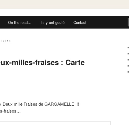
On the road…
Ils y ont gouté
Contact
R 2013
x-milles-fraises : Carte
eux Deux mille Fraises de GARGAMELLE !!!
es-fraises…